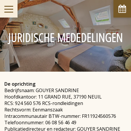
augustus
ma
di
wo
do
vr
za
zo
1
2
-
-
JURIDISCHE MEDEDELINGEN
8
9
3
4
5
6
7
-
-
-
-
-
-
-
10
11
12
13
14
15
16
-
-
-
-
-
-
-
17
18
19
20
21
22
23
-
-
-
-
-
-
-
24
25
26
27
28
29
30
-
-
-
-
-
-
-
De oprichting
31
Bedrijfsnaam: GOUYER SANDRINE
-
Hoofdkantoor: 11 GRAND RUE, 37190 NEUIL
RCS: 924 560 576 RCS-rondleidingen
Vanaf
Rechtsvorm: Eenmanszaak
-
Intracommunautair BTW-nummer: FR11924560576
Officiële Site
Telefoonnummer: 06 08 56 46 49
Beste prijs garantie
Publicatiedirecteur en redacteur: GOUYER SANDRINE