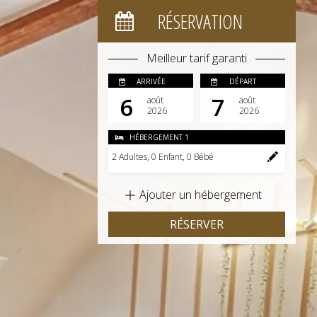
RÉSERVATION
Meilleur tarif garanti
ARRIVÉE
DÉPART
6
7
août
août
2026
2026
HÉBERGEMENT 1
2 Adultes, 0 Enfant, 0 Bébé
Ajouter un hébergement
RÉSERVER