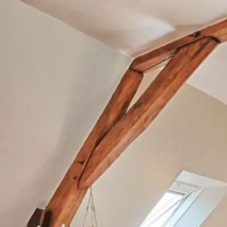
septembre
mer
jeu
ven
sam
dim
2
3
4
5
6
-
-
-
-
-
9
10
11
12
13
-
-
-
-
-
16
17
18
19
20
-
-
-
-
-
23
24
25
26
27
-
-
-
-
-
30
-
A partir de
-
Site Officiel
Meilleur tarif garanti