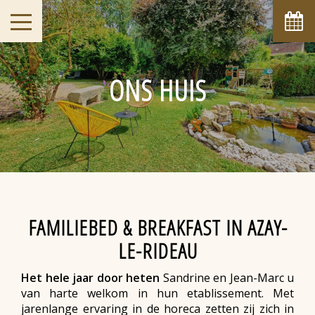
augustus
ma
di
wo
do
vr
za
zo
1
2
-
-
ONS HUIS
8
9
3
4
5
6
7
-
-
-
-
-
-
-
10
11
12
13
14
15
16
-
-
-
-
-
-
-
17
18
19
20
21
22
23
-
-
-
-
-
-
-
24
25
26
27
28
29
30
-
-
-
-
-
-
-
31
FAMILIEBED & BREAKFAST IN AZAY-
-
LE-RIDEAU
Vanaf
-
Het hele jaar door heten
Sandrine en Jean-Marc u
Officiële Site
van harte welkom in hun etablissement. Met
Beste prijs garantie
jarenlange ervaring in de horeca zetten zij zich in