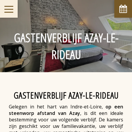
augustus
ma
di
wo
do
vr
za
zo
1
2
-
-
GASTENVERBLIJF AZAY-LE-
9
3
4
5
6
7
8
-
-
-
-
-
-
-
RIDEAU
10
11
12
13
14
15
16
-
-
-
-
-
-
-
17
18
19
20
21
22
23
-
-
-
-
-
-
-
24
25
26
27
28
29
30
-
-
-
-
-
-
-
31
GASTENVERBLIJF AZAY-LE-RIDEAU
-
Gelegen in het hart van Indre-et-Loire,
op een
Vanaf
-
steenworp afstand van Azay
, is dit een ideale
bestemming voor uw volgende verblijf. De kamers
Officiële Site
zijn geschikt voor uw familievakantie, uw verblijf
Beste prijs garantie