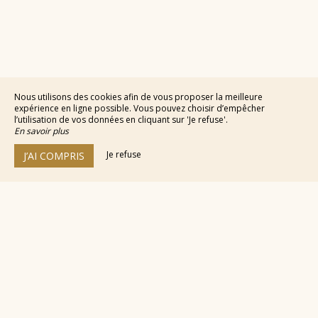
Nous utilisons des cookies afin de vous proposer la meilleure
expérience en ligne possible. Vous pouvez choisir d’empêcher
l’utilisation de vos données en cliquant sur 'Je refuse'.
En savoir plus
Je refuse
J’AI COMPRIS
NEO by My Groom Service est un
moteur de réservation pour hôtellerie
100% in-site
© 2026 - Tous Droits Réservés
Mentions Légales
Plan du Site