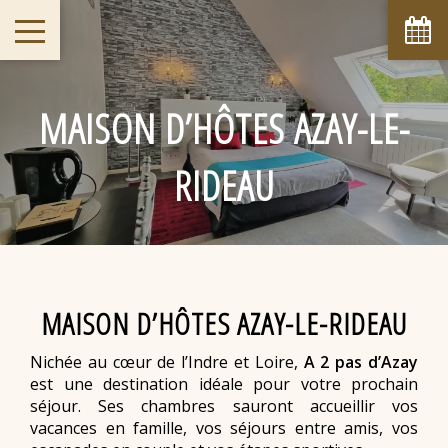
août
lun
mar
mer
jeu
ven
sam
dim
1
2
-
-
MAISON D’HÔTES AZAY-LE-
9
3
4
5
6
7
8
-
-
-
-
-
-
-
RIDEAU
10
11
12
13
14
15
16
-
-
-
-
-
-
-
17
18
19
20
21
22
23
-
-
-
-
-
-
-
24
25
26
27
28
29
30
-
-
-
-
-
-
-
31
MAISON D’HÔTES AZAY-LE-RIDEAU
-
Nichée au cœur de l’Indre et Loire,
A 2 pas d’Azay
A partir de
-
est une destination idéale pour votre prochain
séjour. Ses chambres sauront accueillir vos
Site Officiel
vacances en famille, vos séjours entre amis, vos
Meilleur tarif garanti