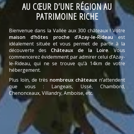
AU CŒUR D’UNE RÉGION AU
PATRIMOINE RICHE
Bienvenue dans la Vallée aux 300 châteaux ! Votre
maison d‘hôtes proche d’Azay-le-Rideau
est
idéalement située et vous permet de partir à la
découverte des
Châteaux de la Loire
. Vous
commencerez évidemment par admirer celui d’Azay-
le-Rideau, qui ne se trouve qu’à 14km de votre
hébergement.
Plus loin, de très
nombreux châteaux
n’attendent
que vous : Langeais, Ussé, Chambord,
Chenonceaux, Villandry, Amboise, etc.